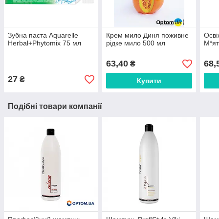
Зубна паста Aquarelle
Крем мило Диня поживне
Осві
Herbal+Phytomix 75 мл
рідке мило 500 мл
М*ят
63,40
68,
₴
27
₴
Купити
Подібні товари компанії