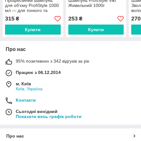
Професійний шампунь
Шампунь ProfiStyle Viki
Шамп
для об'єму ProfiStyle 1000
Живильний 1000г
Звол
мл — для тонкого та
воло
ослабленого волосся
Проф
315
253
270
₴
₴
(Профі Стайл)
(Hyd
Купити
Купити
Про нас
95% позитивних з 342 відгуків за рік
Працює з 06.12.2014
м. Київ
Київ, Україна
Контакти
Сьогодні вихідний
Показати весь графік роботи
Про нас