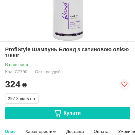
ProfiStyle Шампунь Блонд з сатиновою олією
1000г
В наявності
Код: С7790
Опт і роздріб
324
₴
297 ₴
від 5 шт.
Купити
Опис
Характеристики
Доставка
Оплата
Умови п