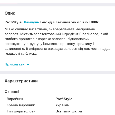
Опис
ProfiStyle
Шампунь
Блонд з сатиновою олією 1000г.
М'яко очищає висвітлене, знебарвленета меліроване
волосся. Містить запатентований інгредієнт FiberHance, який
глибоко проникає в кортекс волосся, відновлюючи
пошкоджену структуру.Комплекс протеїну, креатину і
сатинової олії зміцнює та захищає волосся від ламкості, надає
гладкості та блиску.
Приховати
Характеристики
Основні
Виробник
ProfiStyle
Країна виробник
Україна
Тип шкіри голови
Всі типи шкіри