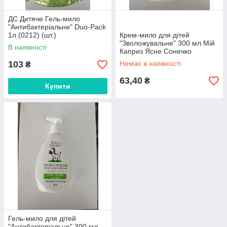
ДС Дитяче Гель-мило
"Антибактеріальне" Duo-Pack
1л (0212) (шт.)
Крем-мило для дітей
"Зволожувальне" 300 мл Мій
В наявності
Каприз Ясне Сонечко
103
Немає в наявності
₴
63,40
₴
Купити
Гель-мило для дітей
"Антибактеріальне" 300 мл