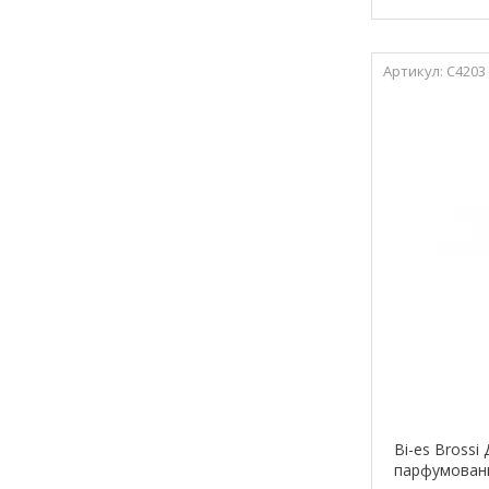
С4203
Bi-es Brossi
парфумовани