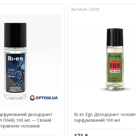
С4205
арфумований дезодорант
Bi-es Ego Дезодорант чолові
ул Плей) 100 мл — Свіжий
парфумований 100 мл.
справжніх чоловіків
171 ₴