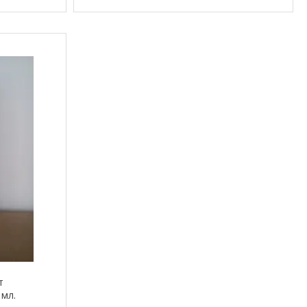
т
 мл.