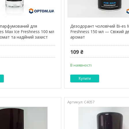
 парфумований для
Дезодорант чоловічий Bi-es 
-es Max Ice Freshness 100 мл
Freshness 150 мл — Свіжий д
омат та надійний захист
аромат
109 ₴
В наявності
Купити
С4057