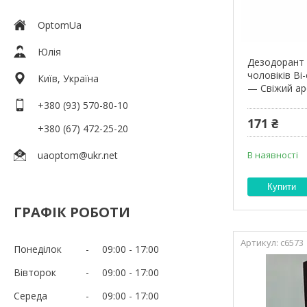
OptomUa
Юлія
Дезодорант
чоловіків Bi
Київ, Україна
— Свіжий ар
+380 (93) 570-80-10
171 ₴
+380 (67) 472-25-20
uaoptom@ukr.net
В наявності
Купити
ГРАФІК РОБОТИ
с6573
Понеділок
09:00
17:00
Вівторок
09:00
17:00
Середа
09:00
17:00