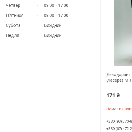
Четвер
09:00
17:00
Пʼятниця
09:00
17:00
Субота
Вихідний
Неділя
Вихідний
Дезодорант 
(Ласере) М 1
171 ₴
Немає в наяв
+380 (93) 570-
+380 (67) 472-