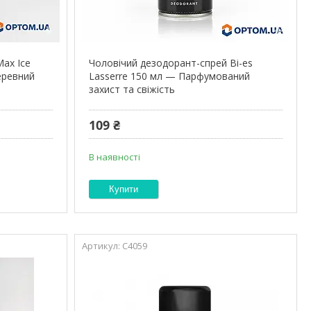
Max Ice
Чоловічий дезодорант-спрей Bi-es
еревний
Lasserre 150 мл — Парфумований
захист та свіжість
109 ₴
В наявності
Купити
С4059