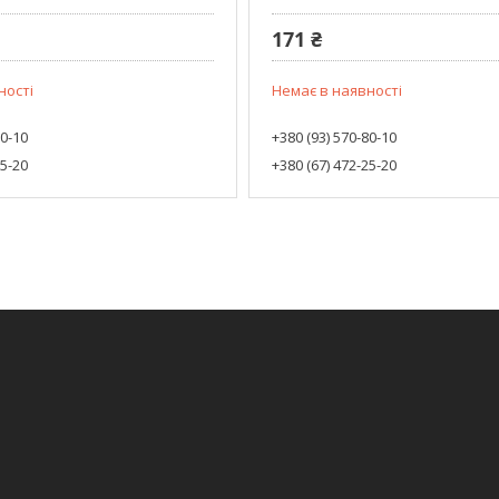
171 ₴
ності
Немає в наявності
80-10
+380 (93) 570-80-10
25-20
+380 (67) 472-25-20