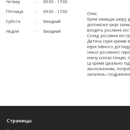
Четвер
09:00
17:00
Пʼятниця
09:00
17:00
Опис:
Крем захищає шкіру ди
Субота
Вихідний
допоможе шкірі зали
входять рослинні екс
Неділя
Вихідний
Склад: рослинні екстр
Дитяча серія кремів 
ефективного догляду 
їхньої рослинної сиро
ніжну консистенцію, 
Ці креми ідеально пі
зволоженням, попрілі
запалень і подразнен
Страницы