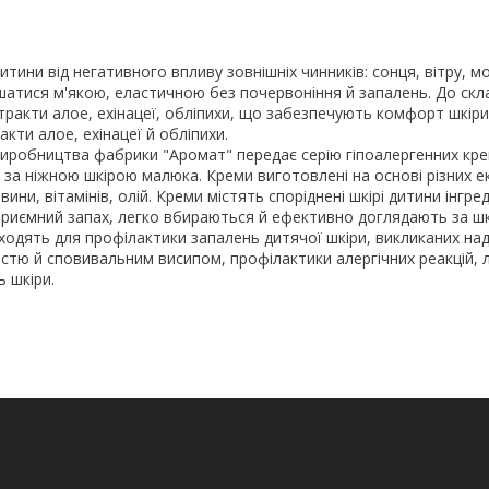
тини від негативного впливу зовнішніх чинників: сонця, вітру, м
шатися м'якою, еластичною без почервоніння й запалень. До скл
тракти алое, ехінацеї, обліпихи, що забезпечують комфорт шкіри
акти алое, ехінацеї й обліпихи.
виробництва фабрики "Аромат" передає серію гіпоалергенних кре
за ніжною шкірою малюка. Креми виготовлені на основі різних е
вини, вітамінів, олій. Креми містять споріднені шкірі дитини інгре
приємний запах, легко вбираються й ефективно доглядають за ш
дходять для профілактики запалень дитячої шкіри, викликаних на
стю й сповивальним висипом, профілактики алергічних реакцій, 
ь шкіри.