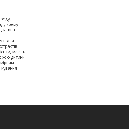
ороду,
аду крему
 дитини.
мів для
кстрактів
дієнти, мають
кірою дитини.
дмірним
лікування