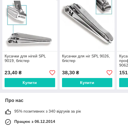
Кусачки для нігей SPL
Кусачки для ніг SPL 9026,
Куса
9019, блістер
блістер
проф
9062
23,40
38,30
151
₴
₴
Купити
Купити
Про нас
95% позитивних з 340 відгуків за рік
Працює з 06.12.2014