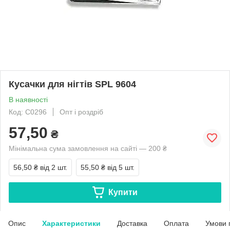
Кусачки для нігтів SPL 9604
В наявності
Код: С0296
Опт і роздріб
57,50
₴
Мінімальна сума замовлення на сайті — 200 ₴
56,50 ₴
від 2 шт.
55,50 ₴
від 5 шт.
Купити
Опис
Характеристики
Доставка
Оплата
Умови 