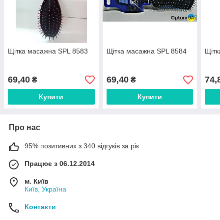
Щітка масажна SPL 8583
Щітка масажна SPL 8584
Щітк
69,40
69,40
74,
₴
₴
Купити
Купити
Про нас
95% позитивних з 340 відгуків за рік
Працює з 06.12.2014
м. Київ
Київ, Україна
Контакти