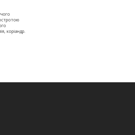
учого
 гостротою
ого
я, коріандр.