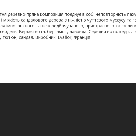
ня деревно-пряна композиція поєднує в собі неповторність пах
ь і м'якість сандалового дерева з ніжністю чуттєвого мускусу та
для імпозантного та непередбачуваного, пристрасного та смілив
ердець. Верхня нота: бергамот, лаванда. Середня нота: кедр, лілі
, тютюн, сандал. Виробник: Evaflor, Франція