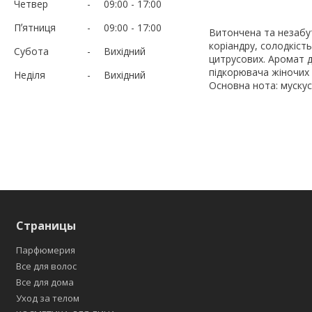
Четвер
09:00
17:00
Пʼятниця
09:00
17:00
Витончена та незабут
коріандру, солодкіст
Субота
Вихідний
цитрусових. Аромат 
підкорювача жіночих с
Неділя
Вихідний
Основна нота: мускус
Страницы
Парфюмерия
Все для волос
Все для дома
Уход за телом