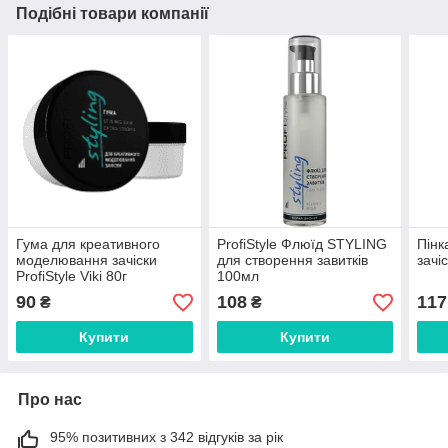
Подібні товари компанії
Гума для креативного
ProfiStyle Флюїд STYLING
Пінк
моделювання зачіски
для створення завитків
зачіс
ProfiStyle Viki 80г
100мл
90
108
117
₴
₴
Купити
Купити
Про нас
95% позитивних з 342 відгуків за рік