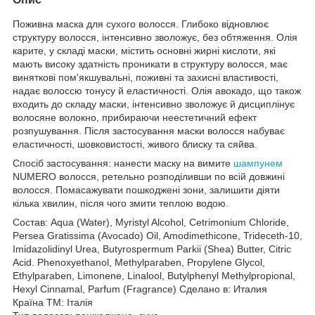
Поживна маска для сухого волосся. Глибоко відновлює
структуру волосся, інтенсивно зволожує, без обтяження. Олія
карите, у складі маски, містить основні жирні кислоти, які
мають високу здатність проникати в структуру волосся, має
виняткові пом'якшувальні, поживні та захисні властивості,
надає волоссю тонусу й еластичності. Олія авокадо, що також
входить до складу маски, інтенсивно зволожує й дисциплінує
волосяне волокно, прибираючи неестетичний ефект
розпушування. Після застосування маски волосся набуває
еластичності, шовковистості, живого блиску та сяйва.
Спосіб застосування: нанести маску на вимите
шампунем
NUMERO волосся, ретельно розподіливши по всій довжині
волосся. Помасажувати пошкоджені зони, залишити діяти
кілька хвилин, після чого змити теплою водою.
Состав: Aqua (Water), Myristyl Alcohol, Cetrimonium Chloride,
Persea Gratissima (Avocado) Oil, Amodimethicone, Trideceth-10,
Imidazolidinyl Urea, Butyrospermum Parkii (Shea) Butter, Citric
Acid. Phenoxyethanol, Methylparaben, Propylene Glycol,
Ethylparaben, Limonene, Linalool, Butylphenyl Methylpropional,
Hexyl Cinnamal, Parfum (Fragrance) Сделано в: Италия
Країна ТМ: Італія