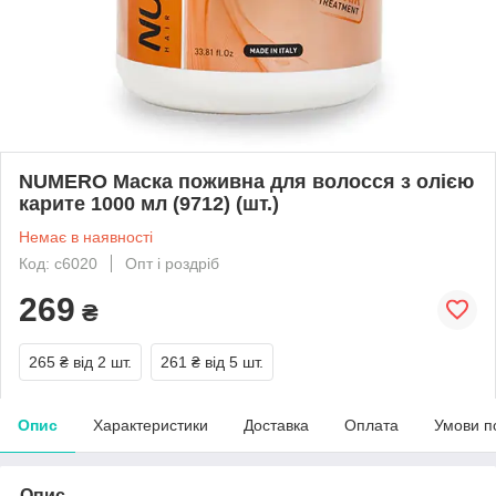
NUMERO Маска поживна для волосся з олією
карите 1000 мл (9712) (шт.)
Немає в наявності
Код: с6020
Опт і роздріб
269
₴
265 ₴
від 2 шт.
261 ₴
від 5 шт.
Опис
Характеристики
Доставка
Оплата
Умови п
Опис