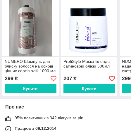
NUMERO Шампунь для
ProfiStyle Маска Блонд з
NUM
блиску волосся на основі
сатиновою олією 500мл
нада
цінних сортів олій 1000 мл
екст
(1760) (шт.)
(548
299
207
299
₴
₴
Купити
Купити
Про нас
95% позитивних з 342 відгуків за рік
Працює з 06.12.2014