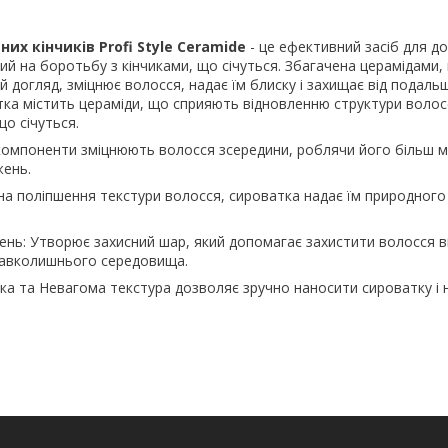
их кінчиків Profi Style Ceramide
- це ефективний засіб для до
й на боротьбу з кінчиками, що січуться. Збагачена церамідами,
 догляд, зміцнює волосся, надає їм блиску і захищає від подаль
ка містить цераміди, що сприяють відновленню структури волосс
що січуться.
 компоненти зміцнюють волосся зсередини, роблячи його більш м
ень.
на поліпшення текстури волосся, сироватка надає їм природного
ень: Утворює захисний шар, який допомагає захистити волосся в
навколишнього середовища.
егка та Невагома текстура дозволяє зручно наносити сироватку і