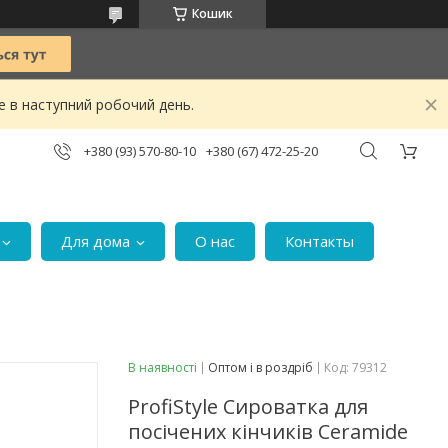
Кошик
е в наступний робочий день.
+380 (93) 570-80-10
+380 (67) 472-25-20
Для дома
О нас
Контакты
В наявності
Оптом і в роздріб
Код:
79312
ProfiStyle Сироватка для
посічених кінчиків Ceramide