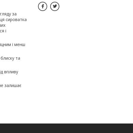
гляду за
 ця сироватка
ших
я і
іцним і менш
 блиску та
ід впливу
 не залишає