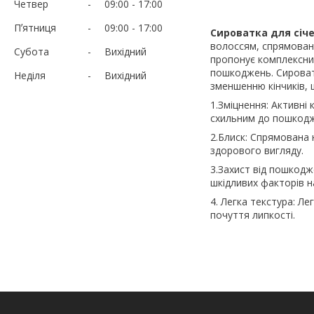
Четвер
09:00
17:00
Пʼятниця
09:00
17:00
Сироватка для січен
волоссям, спрямовани
Субота
Вихідний
пропонує комплексний
пошкоджень. Сироват
Неділя
Вихідний
зменшенню кінчиків, 
1.Зміцнення: Активні
схильним до пошкодж
2.Блиск: Спрямована 
здорового вигляду.
3.Захист від пошкодж
шкідливих факторів 
4. Легка текстура: Л
почуття липкості.